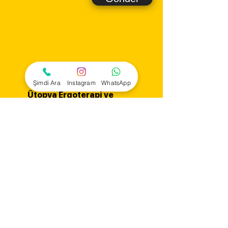
Şimdi Ara
Instagram
WhatsApp
Ütopya Ergoterapi ve
Danışmanlık
Hizmetlerimiz
Problem Alanları
Tanı
Grupları
Başarılar
İletişim
Kurumsal
KVKK
Çerez Politikası
Gizlilik Politikası