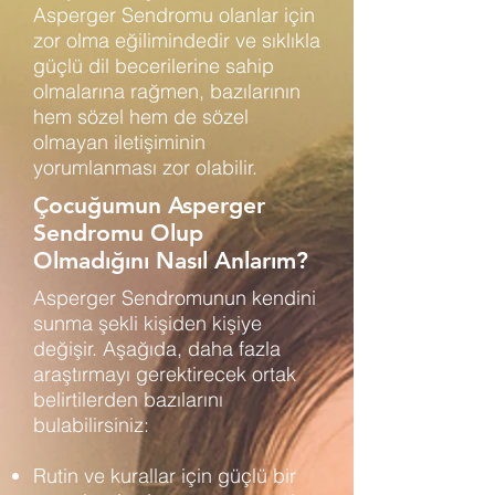
Asperger Sendromu olanlar için
zor olma eğilimindedir ve sıklıkla
güçlü dil becerilerine sahip
olmalarına rağmen, bazılarının
hem sözel hem de sözel
olmayan iletişiminin
yorumlanması zor olabilir.
Çocuğumun Asperger
Sendromu Olup
Olmadığını Nasıl Anlarım?
Asperger Sendromunun kendini
sunma şekli kişiden kişiye
değişir. Aşağıda, daha fazla
araştırmayı gerektirecek ortak
belirtilerden bazılarını
bulabilirsiniz:
Rutin ve kurallar için güçlü bir