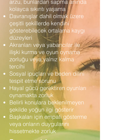
arzu, bunlardan sapma anında
kolayca sıkıntı yaşama
Davranışlar dahil olmak üzere
çeşitli şekillerde kendini
gösterebilecek ortalama kaygı
düzeyleri
Akranları veya yabancılar ile
ilişki kurma ve oyun oynama
zorluğu veya yalnız kalma
tercihi
Sosyal ipuçları ve beden dilini
tespit etme sorunu
Hayal gücü gerektiren oyunları
oynamakta zorluk
Belirli konulara beklenilmeyen
şekilde yoğun ilgi gösterir
Başkaları için empati gösterme
veya onların duygularını
hissetmekte zorluk