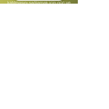
katılmasını sağlamak için güç ve
koordinasyon becerilerini
geliştirmek
Sizi Arayalım
AD
E-POSTA
TELEFON
Kişisel verilerimin iletişim için
kullanılmasını kabul ediyorum.
KVKK