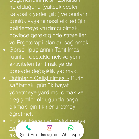
ne olduğunu (yüksek sesler,
kalabalık yerler gibi) ve bunların
günlük yaşamı nasıl etkilediğini
belirlemeye yardımcı olmak,
böylece gerektiğinde stratejiler
ve
Ergoterapi planları
sağlamak.
Görsel İpuçlarının Tanıtılması -
rutinleri desteklemek ve yeni
aktiviteleri tanıtmak ya da
görevde değişiklik yapmak.
Rutinlerin Geliştirilmesi -
Rutin
sağlamak, günlük hayatı
yönetmeye yardımcı olmak ve
değişimler olduğunda başa
çıkmak için fikirler üretmeyi
öğretmek
Fiziksel Becerileri Geliştirmeye
Yardımcı Olmak
- bir çocuğun
akranlarıyla etkinliklere
Şimdi Ara
Instagram
WhatsApp