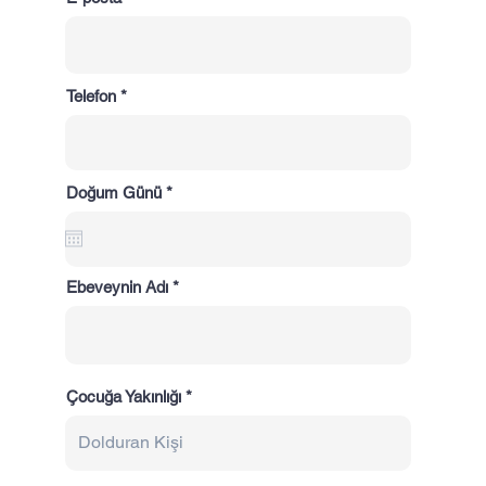
Telefon
r
Doğum Günü
*
e
q
u
i
r
Ebeveynin Adı
e
d
Çocuğa Yakınlığı