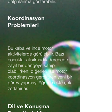
dalgalanma gösterebilir.
Koordinasyon
Problemleri
Bu kaba ve ince motor
aktivitelerde görülebilir. Bazı
çocuklar alışılmadık derecede
zayıf bir dengeye sahip
olabilirken, diğerleri ise motor
koordinasyon gerektiren yeni bir
görev yapmayı öğrenmekte çok
zorlanırlar.
Dil ve Konuşma