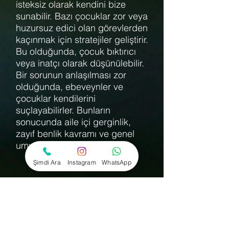
isteksiz olarak kendini bize
sunabilir. Bazı çocuklar zor veya
huzursuz edici olan görevlerden
kaçınmak için stratejiler geliştirir.
Bu olduğunda, çocuk bıktırıcı
veya inatçı olarak düşünülebilir.
Bir sorunun anlaşılması zor
olduğunda, ebeveynler ve
çocuklar kendilerini
suçlayabilirler. Bunların
sonucunda aile içi gerginlik,
zayıf benlik kavramı ve genel
umutsuzluk hakim olabilir.
Şimdi Ara
Instagram
WhatsApp
Çocuklarla uğraşırken
hatırlanması gereken önemli bir
şey,