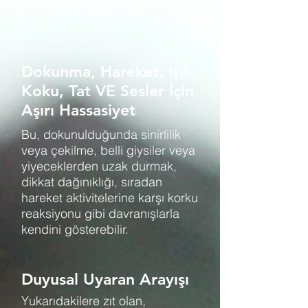
göstergeler vardır. Bunlar şunları
içerir:
Dokunma, Hareket, Işık,
Koku, Tat VE Sesler İçin
Aşırı Hassasiyet
Bu, dokunulduğunda sinirlilik
veya çekilme, belli giysiler veya
yiyeceklerden uzak durmak,
dikkat dağınıklığı, sıradan
hareket aktivitelerine karşı korku
reaksiyonu gibi davranışlarla
kendini gösterebilir.
Duyusal Uyaran Arayışı
Yukarıdakilere zıt olan,