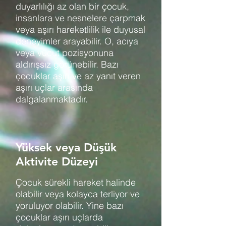
duyarlılığı az olan bir çocuk,
insanlara ve nesnelere çarpmak
veya aşırı hareketlilik ile duyusal
deneyimler arayabilir. O, acıya
veya vücut pozisyonuna
aldırışsız görünebilir. Bazı
çocuklar aşırı ve az yanıt veren
aşırı uçlar arasında
dalgalanmaktadır.
Yüksek veya Düşük
Aktivite Düzeyi
Çocuk sürekli hareket halinde
olabilir veya kolayca terliyor ve
yoruluyor olabilir. Yine bazı
çocuklar aşırı uçlarda