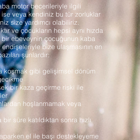
 motor becerileriyle ilgili
 ise veya kendiniz bu tür zorluklar
iz size yardımcı olabiliriz.
ktır ve çocukların hepsi aynı hızda
k bir ebeveynin çocuğunun kaba
li endişeleriyle bize ulaşmasının en
zıları şunlardır:
 koşmak gibi gelişimsel dönüm
gecikme
 bir kaza geçirme riski ile
ler
yunlardan hoşlanmamak veya
a bir süre katıldıktan sonra hızlı
yaparken el ile başı destekleyeme