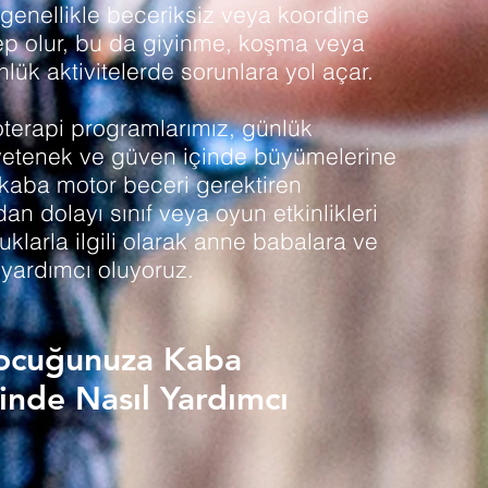
k, genellikle beceriksiz veya koordine
p olur, bu da giyinme, koşma veya
nlük aktivitelerde sorunlara yol açar.
terapi
programlarımız, günlük
yetenek ve güven içinde büyümelerine
kaba motor beceri gerektiren
rdan dolayı sınıf veya oyun etkinlikleri
larla ilgili olarak anne babalara ve
 yardımcı oluyoruz.
Çocuğunuza Kaba
inde Nasıl Yardımcı