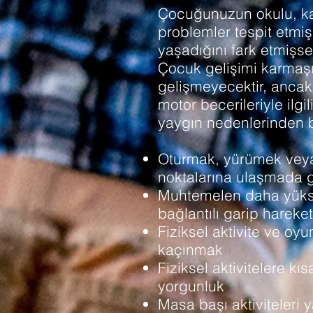
Çocuğunuzun okulu, kaba
problemler tespit etmiş
yaşadığını fark etmişsen
Çocuk gelişimi karmaşı
gelişmeyecektir, anca
motor becerileriyle ilgi
yaygın nedenlerinden ba
Oturmak, yürümek veya
noktalarına ulaşmada 
Muhtemelen daha yüksek
bağlantılı garip hareket
Fiziksel aktivite ve o
kaçınmak
Fiziksel aktivitelere kıs
yorgunluk
Masa başı aktiviteleri 