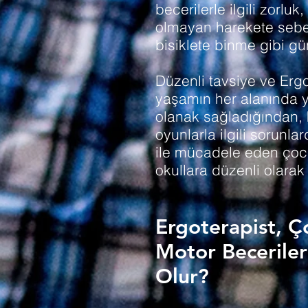
becerilerle ilgili zorlu
olmayan harekete sebe
bisiklete binme gibi gü
Düzenli tavsiye ve
Ergo
yaşamın her alanında 
olanak sağladığından, 
oyunlarla ilgili sorunla
ile mücadele eden çocuk
okullara düzenli olarak
Ergoterapist, 
Motor Beceriler
Olur?