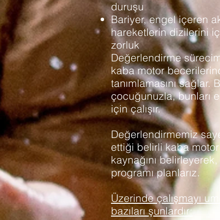
duruşu
Bariyer, engel içeren ak
hareketlerin dizilerini
zorluk
Değerlendirme sürecim
kaba motor becerilerind
tanımlamasını sağlar. B
çocuğunuzla, bunları e
için çalışır.
Değerlendirmemiz say
ettiği belirli kaba moto
kaynağını belirleyerek,
programı planlarız.
Üzerinde çalışmayı u
bazıları şunlardır: