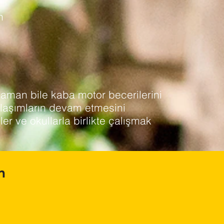
n
zaman bile kaba motor becerilerini
laşımların devam etmesini
r ve okullarla birlikte çalışmak
m