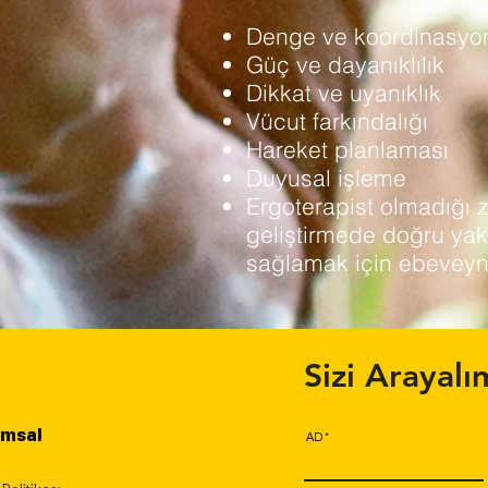
Denge ve koordinasyo
Güç ve dayanıklılık
Dikkat ve uyanıklık
Vücut farkındalığı
Hareket planlaması
Duyusal işleme
Ergoterapist olmadığı 
geliştirmede doğru yak
sağlamak için ebeveynle
Sizi Arayalı
umsal
AD