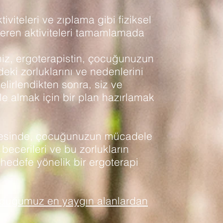
tiviteleri ve zıplama gibi fiziksel
 içeren aktiviteleri tamamlamada
iz, ergoterapistin, çocuğunuzun
eki zorluklarını ve nedenlerini
elirlendikten sonra, siz ve
le almak için bir plan hazırlamak
esinde, çocuğunuzun mücadele
r becerileri ve bu zorlukların
 hedefe yönelik bir ergoterapi
mduğumuz en yaygın alanlardan