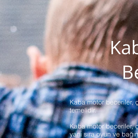
Ka
B
Kaba motor beceriler, 
temelidir.
Kaba motor beceriler, 
yanı sıra oyun ve bağım