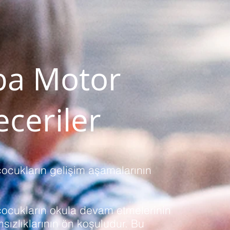
ba Motor
eceriler
çocukların gelişim aşamalarının
çocukların okula devam etmelerinin
sızlıklarının ön koşuludur. Bu