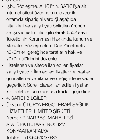
İşbu Sözleşme, ALICI’nın, SATICI’ya ait
internet sitesi üzerinden elektronik
ortamda siparişini verdiği aşağıda
nitelikleri ve satış fiyatı belirtilen ürünün
satışı ve teslimi ile ilgili olarak 6502 sayılı
Tüketicinin Korunması Hakkında Kanun ve
Mesafeli Sözleşmelere Dair Yönetmelik
hükümleri gereğince tarafların hak ve
yükümlülüklerini düzenler.
Listelenen ve sitede ilan edilen fiyatlar
satış fiyatıdır. İlan edilen fiyatlar ve vaatler
güncelleme yapılana ve değiştirilene kadar
geçerlidir. Süreli olarak ilan edilen fiyatlar
ise belirtilen süre sonuna kadar geçerlidir.
4. SATICI BİLGİLERİ
Ünvanı: ÜTOPYA ERGOTERAPİ SAĞLIK
HİZMETLERİ LİMİTED ŞİRKETİ
Adres : PINARBAŞI MAHALLESİ
ATATÜRK BULVARI NO: 32/7
KONYAATI/ANTALYA
Telefon : +905051237682