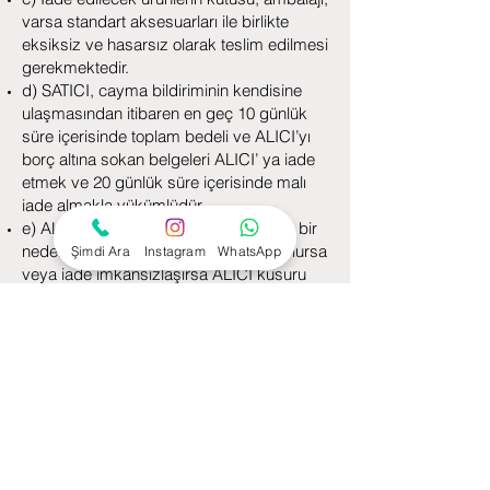
varsa standart aksesuarları ile birlikte
eksiksiz ve hasarsız olarak teslim edilmesi
gerekmektedir.
d) SATICI, cayma bildiriminin kendisine
ulaşmasından itibaren en geç 10 günlük
süre içerisinde toplam bedeli ve ALICI’yı
borç altına sokan belgeleri ALICI’ ya iade
etmek ve 20 günlük süre içerisinde malı
iade almakla yükümlüdür.
e) ALICI’ nın kusurundan kaynaklanan bir
nedenle malın değerinde bir azalma olursa
Şimdi Ara
Instagram
WhatsApp
veya iade imkânsızlaşırsa ALICI kusuru
oranında SATICI’ nın zararlarını tazmin
etmekle yükümlüdür. Ancak cayma hakkı
süresi içinde malın veya ürünün usulüne
uygun kullanılması sebebiyle meydana
gelen değişiklik ve bozulmalardan ALICI
sorumlu değildir.
f) Cayma hakkının kullanılması nedeniyle
SATICI tarafından düzenlenen kampanya
limit tutarının altına düşülmesi halinde