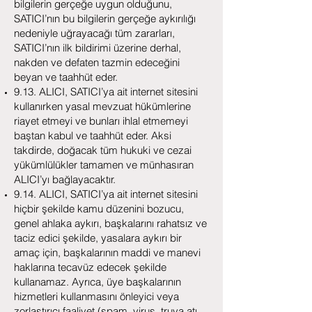
bilgilerin gerçeğe uygun olduğunu,
SATICI’nın bu bilgilerin gerçeğe aykırılığı
nedeniyle uğrayacağı tüm zararları,
SATICI’nın ilk bildirimi üzerine derhal,
nakden ve defaten tazmin edeceğini
beyan ve taahhüt eder.
9.13. ALICI, SATICI’ya ait internet sitesini
kullanırken yasal mevzuat hükümlerine
riayet etmeyi ve bunları ihlal etmemeyi
baştan kabul ve taahhüt eder. Aksi
takdirde, doğacak tüm hukuki ve cezai
yükümlülükler tamamen ve münhasıran
ALICI’yı bağlayacaktır.
9.14. ALICI, SATICI’ya ait internet sitesini
hiçbir şekilde kamu düzenini bozucu,
genel ahlaka aykırı, başkalarını rahatsız ve
taciz edici şekilde, yasalara aykırı bir
amaç için, başkalarının maddi ve manevi
haklarına tecavüz edecek şekilde
kullanamaz. Ayrıca, üye başkalarının
hizmetleri kullanmasını önleyici veya
zorlaştırıcı faaliyet (spam, virus, truva atı,