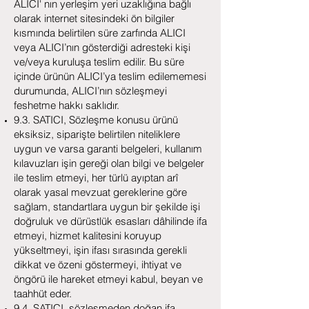
ALICI' nın yerleşim yeri uzaklığına bağlı
olarak internet sitesindeki ön bilgiler
kısmında belirtilen süre zarfında ALICI
veya ALICI’nın gösterdiği adresteki kişi
ve/veya kuruluşa teslim edilir. Bu süre
içinde ürünün ALICI’ya teslim edilememesi
durumunda, ALICI’nın sözleşmeyi
feshetme hakkı saklıdır.
9.3. SATICI, Sözleşme konusu ürünü
eksiksiz, siparişte belirtilen niteliklere
uygun ve varsa garanti belgeleri, kullanım
kılavuzları işin gereği olan bilgi ve belgeler
ile teslim etmeyi, her türlü ayıptan arî
olarak yasal mevzuat gereklerine göre
sağlam, standartlara uygun bir şekilde işi
doğruluk ve dürüstlük esasları dâhilinde ifa
etmeyi, hizmet kalitesini koruyup
yükseltmeyi, işin ifası sırasında gerekli
dikkat ve özeni göstermeyi, ihtiyat ve
öngörü ile hareket etmeyi kabul, beyan ve
taahhüt eder.
9.4. SATICI, sözleşmeden doğan ifa