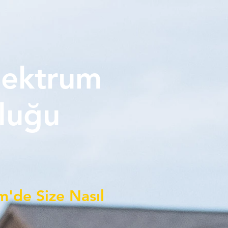
pektrum
luğu
m'de Size Nasıl