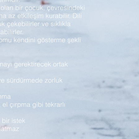
lan bir çocuk, çevresindeki
 az etkileşim kurabilir. Dili
çekebilirler ve sıklıkla
bilirler.
omu kendini gösterme şekli
mayı gerektirecek ortak
e ve sürdürmede zorluk
anma
l çırpma gibi tekrarlı
 bir istek
latmaz
i