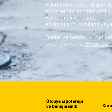
•Dürtüsel veya saldırgan d
•Göz teması için isteksizlik
•Gecikmeli konuşma
•Talimatların, soruların vey
Bunlar ve benzeri durumlarla
düşünüyorsanız
Ergoterapis
Ütopya Ergoterapi
Kur
ve Danışmanlık