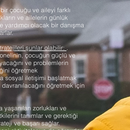
bir çocuğu ve aileyi farklı
kların ve ailelerin günlük
ne yardımcı olacak bir danışma
rlar.
atejileri şunlar olabilir:
.
onelinin, çocuğun güçlü ve
layacağını ve problemlerin
ceğini öğretmek
a sosyal iletişimi başlatmak
ıl davranılacağını öğretmek için
yaşanılan zorlukları ve
ilerini tanımlar ve gerektiği
ateji ve başarı sağlar.