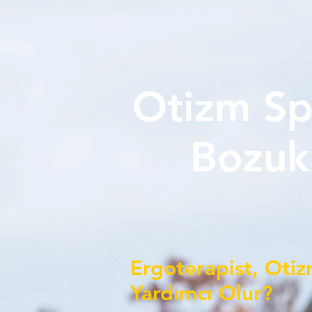
Otizm S
Bozuk
Ergoterapist, Otiz
Yardımcı Olur?