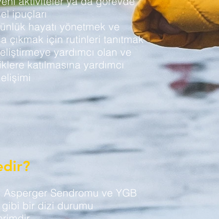
eni aktiviteler ya da görevde
el ipuçları
ünlük hayatı yönetmek ve
şa çıkmak için rutinleri tanıtmak
liştirmeye yardımcı olan ve
iklere katılmasına yardımcı
elişimi
edir?
, Asperger Sendromu ve YGB
gibi bir dizi durumu
erimdir.