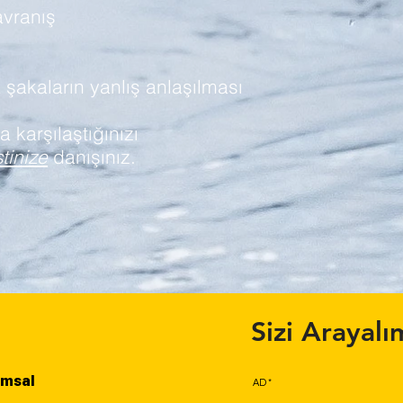
avranış
a şakaların yanlış anlaşılması
 karşılaştığınızı
tinize
danışınız.
Sizi Arayalı
umsal
AD