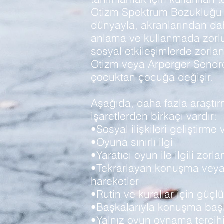
Otizm Spektrum Bozukluğu o
dünyayla, akranlarından daha
anlama ve kullanmada zorluk 
sosyal etkileşimlerde zorlana
Otizm veya Arperger Sendr
çocuktan çocuğa değişir.
Aşağıda, daha fazla araştır
işaretlerden birkaçı vardır:
•Sosyal ilişkileri geliştirm
•Oyuna sınırlı ilgi
•Yaratıcı oyun ile ilgili zorl
•Tekrarlayan konuşma veya e
hareketler
•Rutin ve kurallar için güçlü
•Başkalarıyla konuşma baş
•Yalnız oyun oynama tercih