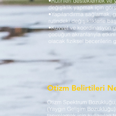
•Rutinleri desteklemek ve y
değişiklik yapmak için görs
•Yapılandırma sağlamak, g
rutindeki değişikliklerle ba
•Kuvvet ve koordinasyon ge
çocuğun akranlarıyla etkinl
olacak fiziksel becerilerin g
Otizm Belirtileri N
Otizm Spektrum Bozukluğu
(Yaygın Gelişim Bozukluğu) 
tanımlamak için kullanılan t