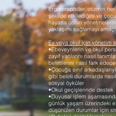
Ergoterapistler, otizmin her 
şekilde etkilediğini ve çocu
hayatta onları yönetmeleri
yaklaşımı sağlamayı amaçla
Ev veya okul için yönetim str
•Ebeveynlerin ve okul pers
zayıf yanlarını nasıl tanım
belirtilerini nasıl fark ede
•Çocuğa sınıf arkadaşlarıyl
gibi belirli durumlarda nas
sosyal öyküler
•Okul geçişlerinde destek
•Duyusal işlem aşamasında 
günlük yaşam üzerindeki etk
düşünülen durumlar için str