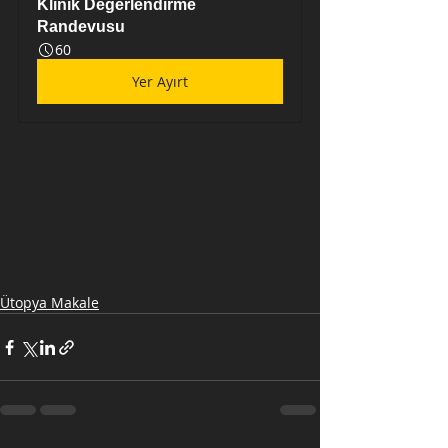
Klinik Değerlendirme 
Randevusu
60
Yer Ayırt
Ütopya Makale