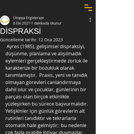
Ütopya Ergoterapi
8 Eki 2021
1 dakikada okunur
DİSPRAKSİ
Güncelleme tarihi:
12 Oca 2023
 Ayres (1985), gelişimsel dispraksiyi, 
düşünme, planlama ve alışılmadık 
eylemleri gerçekleştirmede zorluk ile 
karakterize bir bozukluk olarak 
tanımlamıştır.  Praxis, yeni ve tanıdık 
olmayan görevleri canlandırmaya 
dahil olur ve çocuklar, günlerinin bir 
parçası olan birçok etkinlikle 
yüzleşirken bu sürece başvurmalıdır.  
Yetişkinler için günlük görevlerin alt 
rutinleri tanıdıktır ve tekrarlarla 
otomatik hale gelmiştir;  bu nedenle 
çok fazla pratiğe ihtiyaç duymazlar.  