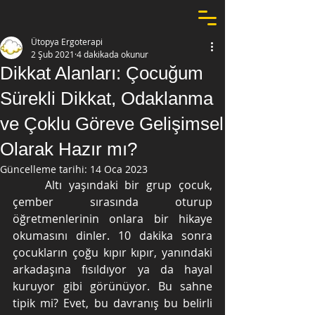
Ütopya Ergoterapi
2 Şub 2021
4 dakikada okunur
Dikkat Alanları: Çocuğum
Sürekli Dikkat, Odaklanma
ve Çoklu Göreve Gelişimsel
Olarak Hazır mı?
Güncelleme tarihi:
14 Oca 2023
	Altı yaşındaki bir grup çocuk, 
çember sırasında oturup 
öğretmenlerinin onlara bir hikaye 
okumasını dinler. 10 dakika sonra 
çocukların çoğu kıpır kıpır, yanındaki 
arkadaşına fısıldıyor ya da hayal 
kuruyor gibi görünüyor. Bu sahne 
tipik mi? Evet, bu davranış bu belirli 