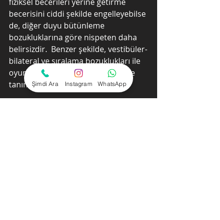
fiziksel becerileri yerine getirme 
becerisini ciddi şekilde engelleyebilse 
de, diğer duyu bütünleme 
bozukluklarına göre nispeten daha 
belirsizdir.  Benzer şekilde, vestibüler-
bilateral ve sıralama bozuklukları ile 
oyun arasındaki ilişki de belirsiz ve 
tanımlanması zor olabilir.
Şimdi Ara
Instagram
WhatsApp
Klinik Değerlendirme 
Randevusu
60
Yer Ayırt