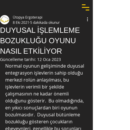
Ütopya Ergoterapi
8 Eki 2021
5 dakikada okunur
DUYUSAL İŞLEMLEME
BOZUKLUĞU OYUNU
NASIL ETKİLİYOR
Güncelleme tarihi:
12 Oca 2023
Normal oyunun gelişiminde duyusal 
entegrasyon işlevlerin sahip olduğu 
merkezi rolün anlaşılması, bu 
işlevlerin verimli bir şekilde 
çalışmasının ne kadar önemli 
olduğunu gösterir.  Bu olmadığında, 
en yıkıcı sonuçlardan biri oyunun 
bozulmasıdır.  Duyusal bütünleme 
bozukluğu gösteren çocukların 
ebeveynleri, genellikle bu sorunları 