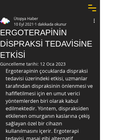
Ütopya Haber
10 Eyl 2021
1 dakikada okunur
ERGOTERAPİNİN
DİSPRAKSİ TEDAVİSİNE
ETKİSİ
Güncelleme tarihi:
12 Oca 2023
Ergoterapinin çocuklarda dispraksi 
tedavisi üzerindeki etkisi, uzmanlar 
tarafından dispraksinin önlenmesi ve 
hafifletilmesi için en umut verici 
yöntemlerden biri olarak kabul 
edilmektedir. Yöntem, dispraksiden 
etkilenen omurganın kaslarına çekiş 
sağlayan özel bir cihazın 
kullanılmasını içerir. Ergoterapi 
tedavisi, masaj gibi alternatif 