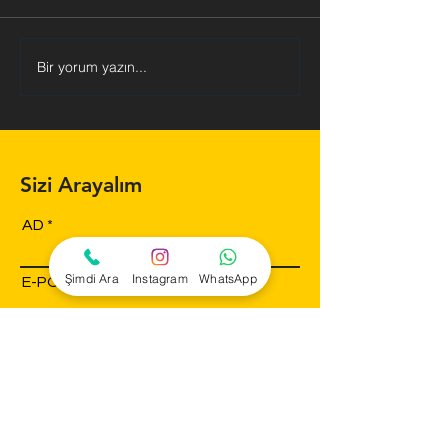
Bir yorum yazın...
Duygusal ve Sosyal
Çocuklarda Yaz
Gelişimde Dokunsal
Becerisinin Öne
Deneyimin Rolü
Müdahalenin Gü
Sizi Arayalım
AD
Şimdi Ara
Instagram
WhatsApp
E-POSTA
TELEFON