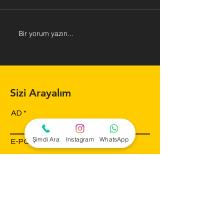
Bir yorum yazın...
Duygusal ve Sosyal
Çocuklarda Yaz
Gelişimde Dokunsal
Becerisinin Öne
Deneyimin Rolü
Müdahalenin Gü
Sizi Arayalım
AD
Şimdi Ara
Instagram
WhatsApp
E-POSTA
TELEFON