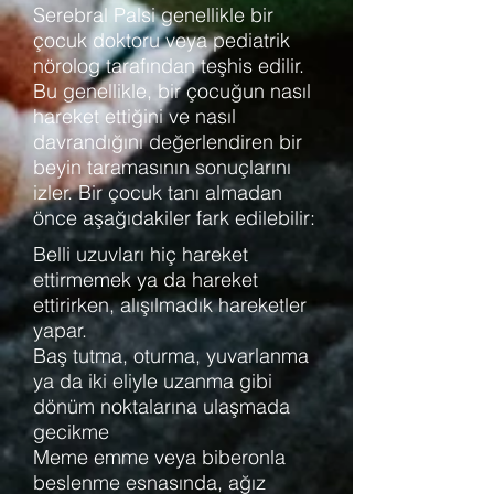
Serebral Palsi genellikle bir
çocuk doktoru veya pediatrik
nörolog tarafından teşhis edilir.
Bu genellikle, bir çocuğun nasıl
hareket ettiğini ve nasıl
davrandığını değerlendiren bir
beyin taramasının sonuçlarını
izler. Bir çocuk tanı almadan
önce aşağıdakiler fark edilebilir:
Belli uzuvları hiç hareket
ettirmemek ya da hareket
ettirirken, alışılmadık hareketler
yapar.
Baş tutma, oturma, yuvarlanma
ya da iki eliyle uzanma gibi
dönüm noktalarına ulaşmada
gecikme
Meme emme veya biberonla
beslenme esnasında, ağız