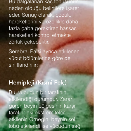
Bu dalgalanan kas tonusunun
neden olduğu belirtilere işaret
eder. Sonuç olarak, çocuk,
hareketlerini ve özellikle daha
fazla çaba gerektiren hassas
hareketleri kontrol etmekte
zorluk çekecektir.
Serebral Palsi ayrıca etkilenen
vücut bölümlerine göre de
sınıflandırılır:
Hemipleji (Kısmi Felç)
Bu, vücudun bir tarafının
etkilendiği durumdur. Zarar
gören beyin bölgesinin karşı
tarafındaki ekstremiteler
etkilenir. Örneğin, beynin sol
lobu etkilendi ise vücudun sağ