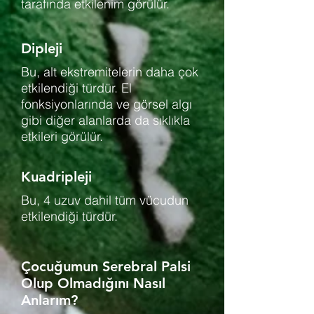
tarafında etkilenim görülür.
Dipleji
Bu, alt ekstremitelerin daha çok
etkilendiği türdür. El
fonksiyonlarında ve görsel algı
gibi diğer alanlarda da sıklıkla
etkileri görülür.
Kuadripleji
Bu, 4 uzuv dahil tüm vücudun
etkilendiği türdür.
Çocuğumun Serebral Palsi
Olup Olmadığını Nasıl
Anlarım?