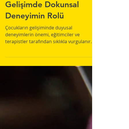
Ütopya Ergoterapi
12 Ara 2023
1 dakikada okunur
Duygusal ve Sosyal
Gelişimde Dokunsal
Deneyimin Rolü
Çocukların gelişiminde duyusal
deneyimlerin önemi, eğitimciler ve
terapistler tarafından sıklıkla vurgulanır.