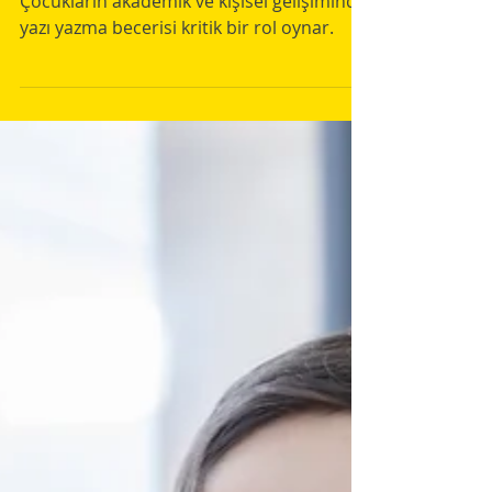
Becerisinin Önemi:
Erken Müdahalenin
Gücü
Çocukların akademik ve kişisel gelişiminde
yazı yazma becerisi kritik bir rol oynar.