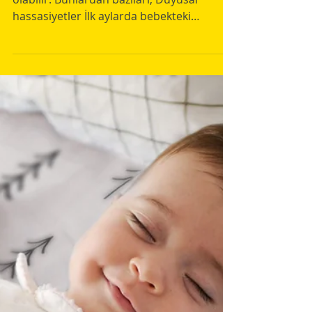
Ergoterapist Nilay Mulumulu
31 Mar 2022
1 dakikada okunur
Bebekler ve çocuklar
uykuya dalmada neden
zorluk yaşarlar?
Uyku problemlerinin bir çok nedeni
olabilir. Bunlardan bazıları, Duyusal
hassasiyetler İlk aylarda bebekteki
düzensiz hormon salınımı...